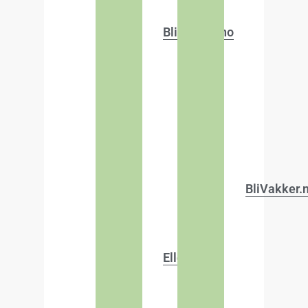
BliVakker.no
BliVakker.
Ellos.no