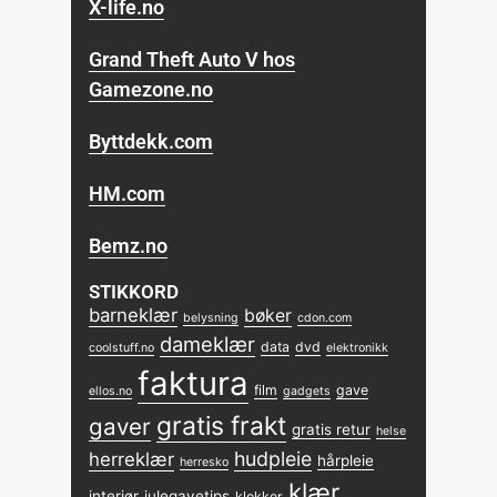
X-life.no
Grand Theft Auto V hos
Gamezone.no
Byttdekk.com
HM.com
Bemz.no
STIKKORD
barneklær
bøker
belysning
cdon.com
dameklær
data
dvd
coolstuff.no
elektronikk
faktura
film
gave
ellos.no
gadgets
gratis frakt
gaver
gratis retur
helse
hudpleie
herreklær
hårpleie
herresko
klær
interiør
julegavetips
klokker