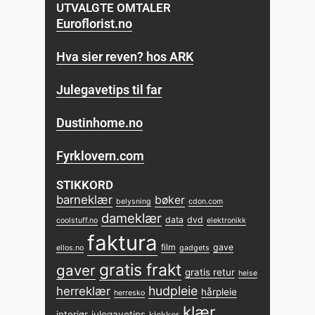
UTVALGTE OMTALER
Euroflorist.no
Hva sier reven? hos ARK
Julegavetips til far
Dustinhome.no
Fyrklovern.com
STIKKORD
barneklær
bøker
belysning
cdon.com
dameklær
data
dvd
coolstuff.no
elektronikk
faktura
film
gave
ellos.no
gadgets
gratis frakt
gaver
gratis retur
helse
hudpleie
herreklær
hårpleie
herresko
klær
interiør
julegavetips
klokker