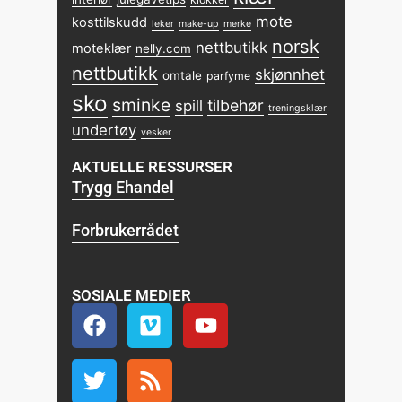
mote
kosttilskudd
leker
make-up
merke
norsk
nettbutikk
moteklær
nelly.com
nettbutikk
skjønnhet
omtale
parfyme
sko
sminke
tilbehør
spill
treningsklær
undertøy
vesker
AKTUELLE RESSURSER
Trygg Ehandel
Forbrukerrådet
SOSIALE MEDIER