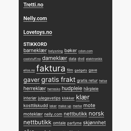
Tretti.no
Nelly.com
Lovetoys.no
STIKKORD
barneklær
bøker
belysning
cdon.com
dameklær
data
dvd
coolstuff.no
elektronikk
faktura
film
gave
ellos.no
gadgets
gratis frakt
gaver
gratis retur
helse
hudpleie
herreklær
hårpleie
herresko
klær
interiør
julegavetips
klokker
mote
kosttilskudd
leker
make-up
merke
norsk
nettbutikk
moteklær
nelly.com
nettbutikk
skjønnhet
omtale
parfyme