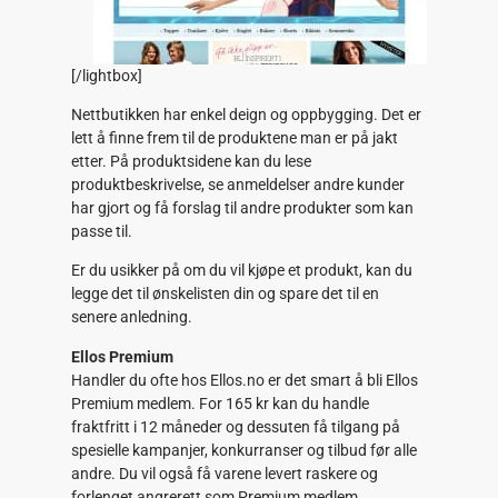
[/lightbox]
Nettbutikken har enkel deign og oppbygging. Det er
lett å finne frem til de produktene man er på jakt
etter. På produktsidene kan du lese
produktbeskrivelse, se anmeldelser andre kunder
har gjort og få forslag til andre produkter som kan
passe til.
Er du usikker på om du vil kjøpe et produkt, kan du
legge det til ønskelisten din og spare det til en
senere anledning.
Ellos Premium
Handler du ofte hos Ellos.no er det smart å bli Ellos
Premium medlem. For 165 kr kan du handle
fraktfritt i 12 måneder og dessuten få tilgang på
spesielle kampanjer, konkurranser og tilbud før alle
andre. Du vil også få varene levert raskere og
forlenget angrerett som Premium medlem.