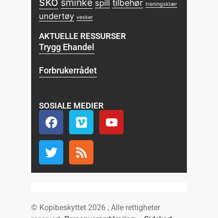
sko
sminke
tilbehør
spill
treningsklær
undertøy
vesker
AKTUELLE RESSURSER
Trygg Ehandel
Forbrukerrådet
SOSIALE MEDIER
© Kopibeskyttet 2026 , Alle rettigheter