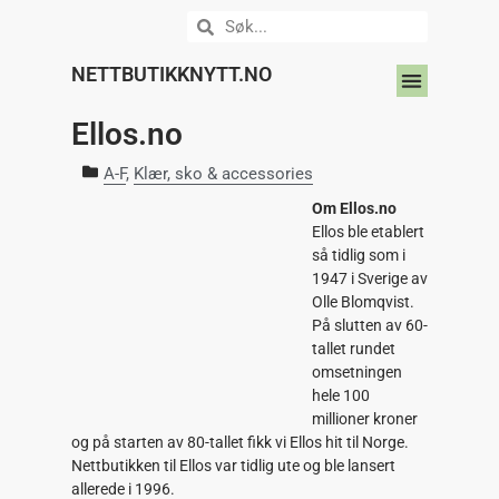
NETTBUTIKKNYTT.NO
DIN NETTBUTIKK HER?
Ellos.no
A-F
,
Klær, sko & accessories
Om Ellos.no
Ellos ble etablert
så tidlig som i
1947 i Sverige av
Olle Blomqvist.
På slutten av 60-
tallet rundet
omsetningen
hele 100
millioner kroner
og på starten av 80-tallet fikk vi Ellos hit til Norge.
Nettbutikken til Ellos var tidlig ute og ble lansert
allerede i 1996.