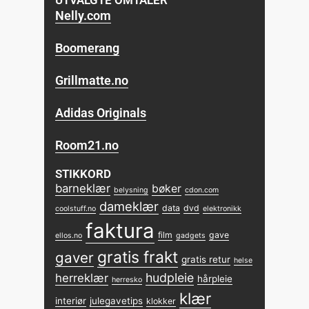
Nelly.com
Boomerang
Grillmatte.no
Adidas Originals
Room21.no
STIKKORD
barneklær
bøker
belysning
cdon.com
dameklær
data
dvd
coolstuff.no
elektronikk
faktura
film
gave
ellos.no
gadgets
gratis frakt
gaver
gratis retur
helse
hudpleie
herreklær
hårpleie
herresko
klær
interiør
julegavetips
klokker