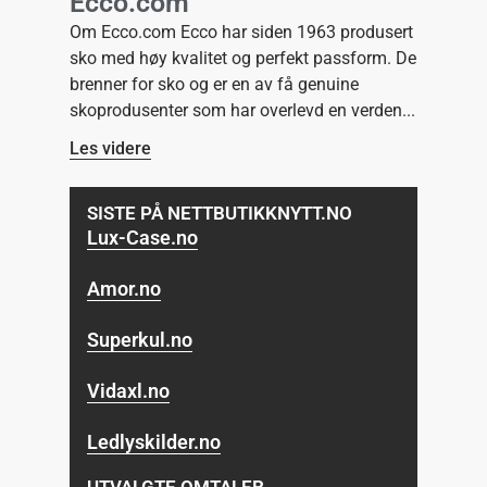
Ecco.com
Om Ecco.com Ecco har siden 1963 produsert
sko med høy kvalitet og perfekt passform. De
brenner for sko og er en av få genuine
skoprodusenter som har overlevd en verden
Les videre
SISTE PÅ NETTBUTIKKNYTT.NO
Lux-Case.no
Amor.no
Superkul.no
Vidaxl.no
Ledlyskilder.no
UTVALGTE OMTALER