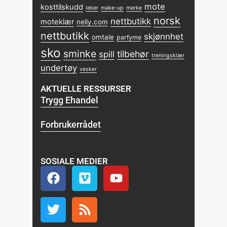
mote
kosttilskudd
leker
make-up
merke
norsk
nettbutikk
moteklær
nelly.com
nettbutikk
skjønnhet
omtale
parfyme
sko
sminke
tilbehør
spill
treningsklær
undertøy
vesker
AKTUELLE RESSURSER
Trygg Ehandel
Forbrukerrådet
SOSIALE MEDIER