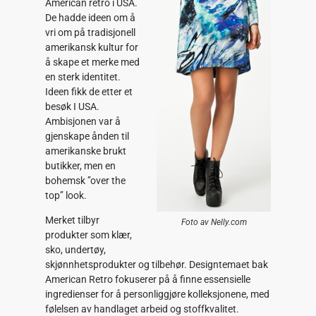
American retro i USA.
De hadde ideen om å
vri om på tradisjonell
amerikansk kultur for
å skape et merke med
en sterk identitet.
Ideen fikk de etter et
besøk I USA.
Ambisjonen var å
gjenskape ånden til
amerikanske brukt
butikker, men en
bohemsk ’’over the
top’’ look.
Merket tilbyr
Foto av Nelly.com
produkter som klær,
sko, undertøy,
skjønnhetsprodukter og tilbehør. Designtemaet bak
American Retro fokuserer på å finne essensielle
ingredienser for å personliggjøre kolleksjonene, med
følelsen av handlaget arbeid og stoffkvalitet.