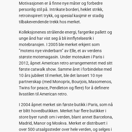
Motivasjonen er å finne nye måter og forbedre
personlig stil på. Intrikate borderi, heklet strikk,
retroinspirert trykk, og spesial kasjmir er stadig
tilbakevendende trekk hos merket.
Kolleksjonenes strålende energi, fargerike pallett og
unge ånd har vist seg å bli innflytelsesrik i
motebransjen. I 2005 ble merket erkjent som
’’motens nye vinderbarn’’ av Elle, et av verdens
største motemagasin. Under moteuken i Paris i
2012, åpnet American retro arrangementet med sitt
første catwalk show. Samme året i forbindelse med
10 års jubileet til merket, ble det lansert 10 nye
partnerskap (med Monoprix, Bourjois, Masomenos,
Twins for peace, Pendleton og flere) for å definere
livsstilen til American retro.
I 2004 åpnet merket sin første butikk i Paris, som nå
er blitt hovedbutikken. Merket har flere butikker i
store byer rundt om i verden, blant annet Barcelona,
Madrid, Manor og Moskva. Merket er distribuert i
over 500 utsalgssteder over hele verden, og selges i