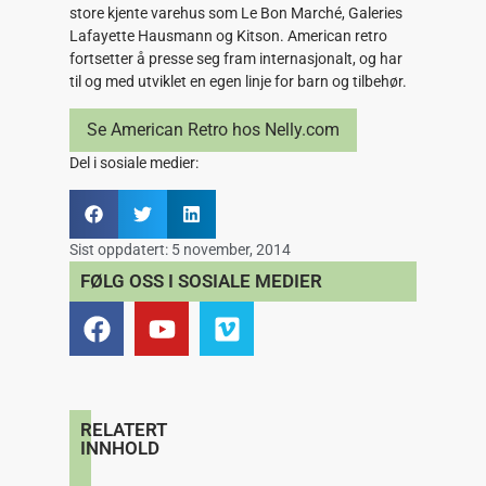
store kjente varehus som Le Bon Marché, Galeries
Lafayette Hausmann og Kitson. American retro
fortsetter å presse seg fram internasjonalt, og har
til og med utviklet en egen linje for barn og tilbehør.
Se American Retro hos Nelly.com
Del i sosiale medier:
Sist oppdatert:
5 november, 2014
FØLG OSS I SOSIALE MEDIER
RELATERT
INNHOLD