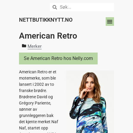
NETTBUTIKKNYTT.NO
DIN NETTBUTIKK HER?
American Retro
Merker
Se American Retro hos Nelly.com
American Retro er et
motemerke, som ble
lansert i 2002 av to
franske brødre.
Brødrene David og
Grégory Pariente,
sønner av
grunnleggeren bak
det kjente merket Naf
Naf, startet opp