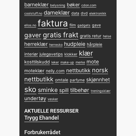
barneklær
bøker
belysning
cdon.com
dameklær
data
dvd
coolstuff.no
elektronikk
faktura
film
gave
ellos.no
gadgets
gratis frakt
gaver
gratis retur
helse
hudpleie
herreklær
hårpleie
herresko
klær
interiør
julegavetips
klokker
mote
kosttilskudd
leker
make-up
merke
norsk
nettbutikk
moteklær
nelly.com
nettbutikk
skjønnhet
omtale
parfyme
sko
sminke
tilbehør
spill
treningsklær
undertøy
vesker
AKTUELLE RESSURSER
Trygg Ehandel
Forbrukerrådet