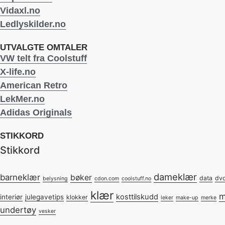
Vidaxl.no
Ledlyskilder.no
UTVALGTE OMTALER
VW telt fra Coolstuff
X-life.no
American Retro
LekMer.no
Adidas Originals
STIKKORD
Stikkord
dameklær
barneklær
bøker
data
dv
belysning
cdon.com
coolstuff.no
klær
m
kosttilskudd
interiør
julegavetips
klokker
leker
make-up
merke
undertøy
vesker