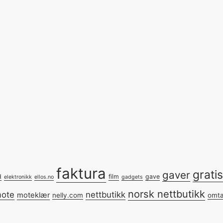
faktura
gratis
gaver
d
film
gave
elektronikk
ellos.no
gadgets
norsk nettbutikk
ote
nettbutikk
moteklær
nelly.com
omta