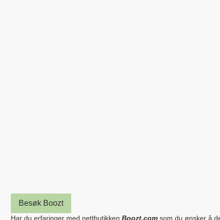
Besøk Boozt
Har du erfaringer med nettbutikken
Boozt.com
som du ønsker å de