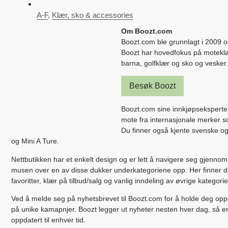
A-F
,
Klær, sko & accessories
Om Boozt.com
Boozt.com ble grunnlagt i 2009 o
Boozt har hovedfokus på moteklær
barna, golfklær og sko og vesker.
Besøk Boozt
Boozt.com sine innkjøpseksperter
mote fra internasjonale merker 
Du finner også kjente svenske o
og Mini A Ture.
Nettbutikken har et enkelt design og er lett å navigere seg gjenno
musen over en av disse dukker underkategoriene opp. Her finner du 
favoritter, klær på tilbud/salg og vanlig inndeling av øvrige kategorie
Ved å melde seg på nyhetsbrevet til Boozt.com for å holde deg oppd
på unike kamapnjer. Boozt legger ut nyheter nesten hver dag, så e
oppdatert til enhver tid.