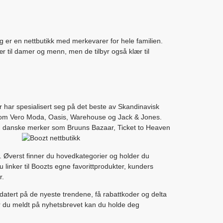
g er en nettbutikk med merkevarer for hele familien.
 til damer og menn, men de tilbyr også klær til
 har spesialisert seg på det beste av Skandinavisk
som Vero Moda, Oasis, Warehouse og Jack & Jones.
g danske merker som Bruuns Bazaar, Ticket to Heaven
m. Øverst finner du hovedkategorier og holder du
linker til Boozts egne favorittprodukter, kunders
r.
atert på de nyeste trendene, få rabattkoder og delta
r du meldt på nyhetsbrevet kan du holde deg