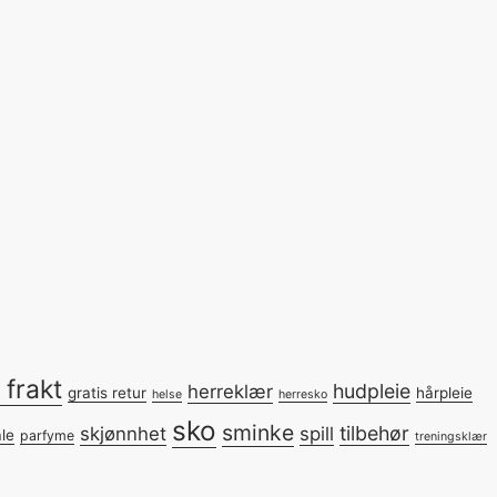
 frakt
hudpleie
herreklær
gratis retur
hårpleie
helse
herresko
sko
sminke
tilbehør
skjønnhet
spill
le
parfyme
treningsklær