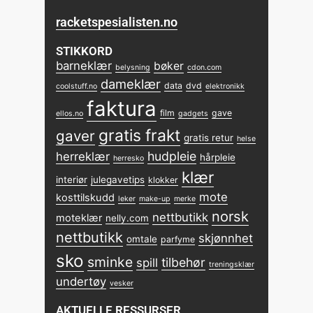
racketspesialisten.no
STIKKORD
barneklær
bøker
belysning
cdon.com
dameklær
data
dvd
coolstuff.no
elektronikk
faktura
film
gave
ellos.no
gadgets
gratis frakt
gaver
gratis retur
helse
hudpleie
herreklær
hårpleie
herresko
klær
interiør
julegavetips
klokker
mote
kosttilskudd
leker
make-up
merke
norsk
nettbutikk
moteklær
nelly.com
nettbutikk
skjønnhet
omtale
parfyme
sko
sminke
tilbehør
spill
treningsklær
undertøy
vesker
AKTUELLE RESSURSER