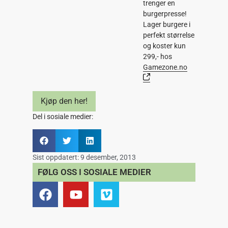
trenger en
burgerpresse!
Lager burgere i
perfekt størrelse
og koster kun
299,- hos
Gamezone.no
Kjøp den her!
Del i sosiale medier:
Sist oppdatert:
9 desember, 2013
FØLG OSS I SOSIALE MEDIER