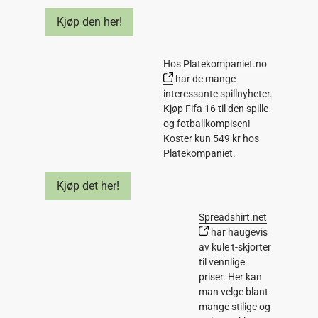
Kjøp den her!
Hos
Platekompaniet.no
har de mange
interessante spillnyheter.
Kjøp Fifa 16 til den spille-
og fotballkompisen!
Koster kun 549 kr hos
Platekompaniet.
Kjøp det her!
Spreadshirt.net
har haugevis
av kule t-skjorter
til vennlige
priser. Her kan
man velge blant
mange stilige og