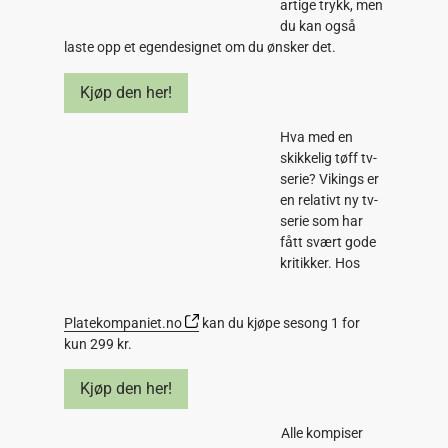
artige trykk, men
du kan også
laste opp et egendesignet om du ønsker det.
Kjøp den her!
Hva med en
skikkelig tøff tv-
serie? Vikings er
en relativt ny tv-
serie som har
fått svært gode
kritikker. Hos
Platekompaniet.no
kan du kjøpe sesong 1 for
kun 299 kr.
Kjøp den her!
Alle kompiser