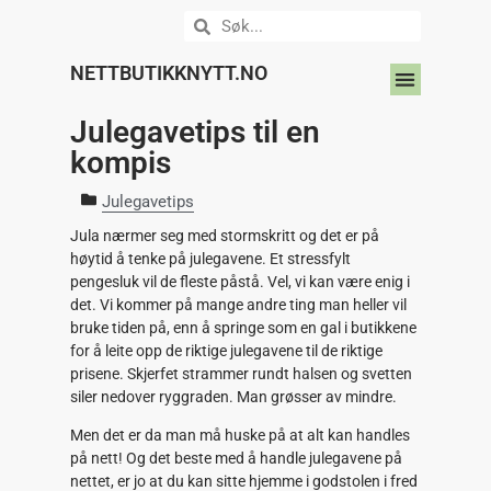
NETTBUTIKKNYTT.NO
DIN NETTBUTIKK HER?
Julegavetips til en
kompis
Julegavetips
Jula nærmer seg med stormskritt og det er på
høytid å tenke på julegavene. Et stressfylt
pengesluk vil de fleste påstå. Vel, vi kan være enig i
det. Vi kommer på mange andre ting man heller vil
bruke tiden på, enn å springe som en gal i butikkene
for å leite opp de riktige julegavene til de riktige
prisene. Skjerfet strammer rundt halsen og svetten
siler nedover ryggraden. Man grøsser av mindre.
Men det er da man må huske på at alt kan handles
på nett! Og det beste med å handle julegavene på
nettet, er jo at du kan sitte hjemme i godstolen i fred