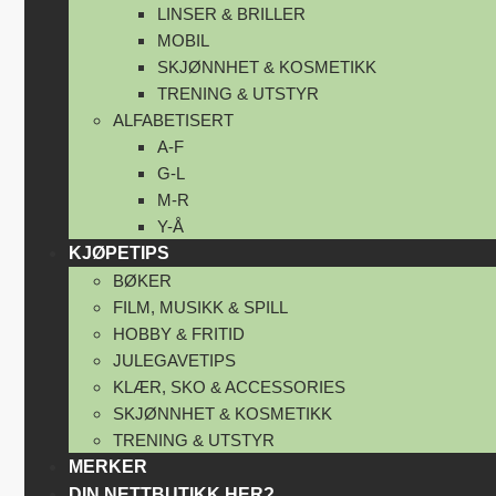
LINSER & BRILLER
MOBIL
SKJØNNHET & KOSMETIKK
TRENING & UTSTYR
ALFABETISERT
A-F
G-L
M-R
Y-Å
KJØPETIPS
BØKER
FILM, MUSIKK & SPILL
HOBBY & FRITID
JULEGAVETIPS
KLÆR, SKO & ACCESSORIES
SKJØNNHET & KOSMETIKK
TRENING & UTSTYR
MERKER
DIN NETTBUTIKK HER?