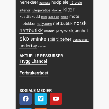
hudpleie
herreklær
hårpleie
herresko
klær
interiør
julegavetips
klokker
mote
kosttilskudd
leker
make-up
merke
norsk
nettbutikk
moteklær
nelly.com
nettbutikk
skjønnhet
omtale
parfyme
sko
sminke
tilbehør
spill
treningsklær
undertøy
vesker
AKTUELLE RESSURSER
Trygg Ehandel
Forbrukerrådet
SOSIALE MEDIER