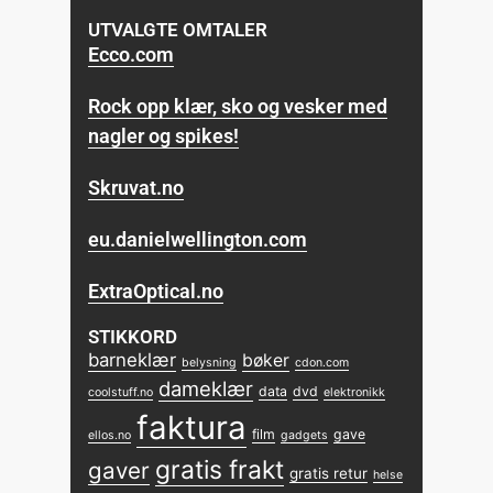
UTVALGTE OMTALER
Ecco.com
Rock opp klær, sko og vesker med
nagler og spikes!
Skruvat.no
eu.danielwellington.com
ExtraOptical.no
STIKKORD
barneklær
bøker
belysning
cdon.com
dameklær
data
dvd
coolstuff.no
elektronikk
faktura
film
gave
ellos.no
gadgets
gratis frakt
gaver
gratis retur
helse