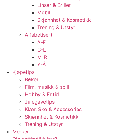
Linser & Briller
Mobil
Skjønnhet & Kosmetikk
Trening & Utstyr
Alfabetisert
A-F
G-L
M-R
Y-Å
Kjøpetips
Bøker
Film, musikk & spill
Hobby & Fritid
Julegavetips
Klær, Sko & Accessories
Skjønnhet & Kosmetikk
Trening & Utstyr
Merker