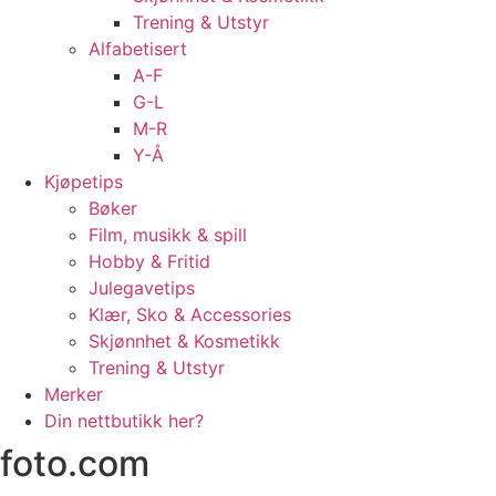
Trening & Utstyr
Alfabetisert
A-F
G-L
M-R
Y-Å
Kjøpetips
Bøker
Film, musikk & spill
Hobby & Fritid
Julegavetips
Klær, Sko & Accessories
Skjønnhet & Kosmetikk
Trening & Utstyr
Merker
Din nettbutikk her?
foto.com