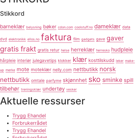
Stikkord
dameklær
barneklær
bøker
data
belysning
cdon.com
coolstuff.no
faktura
gaver
dvd
film
gave
elektronikk
ellos.no
gadgets
gratis frakt
hudpleie
herreklær
gratis retur
helse
herresko
klær
kosttilskudd
hårpleie
interiør
julegavetips
klokker
leker
make-
norsk
mote
nettbutikk
moteklær
nelly.com
up
merke
sko
nettbutikk
sminke
skjønnhet
spill
omtale
parfyme
tilbehør
undertøy
treningsklær
vesker
Aktuelle ressurser
Trygg Ehandel
Forbrukerrådet
Trygg Ehandel
Forbrukerrådet