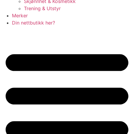
Skjønnhet & Kosmetikk
Trening & Utstyr
Merker
Din nettbutikk her?