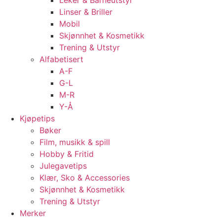
Leker & Barneutstyr
Linser & Briller
Mobil
Skjønnhet & Kosmetikk
Trening & Utstyr
Alfabetisert
A-F
G-L
M-R
Y-Å
Kjøpetips
Bøker
Film, musikk & spill
Hobby & Fritid
Julegavetips
Klær, Sko & Accessories
Skjønnhet & Kosmetikk
Trening & Utstyr
Merker