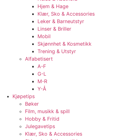
Hjem & Hage
Klær, Sko & Accessories
Leker & Barneutstyr
Linser & Briller
Mobil
Skjønnhet & Kosmetikk
Trening & Utstyr
Alfabetisert
A-F
G-L
M-R
Y-Å
Kjøpetips
Bøker
Film, musikk & spill
Hobby & Fritid
Julegavetips
Klær, Sko & Accessories