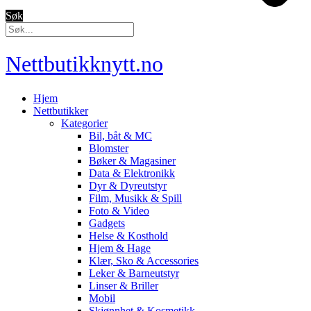
Søk
Nettbutikknytt.no
Hjem
Nettbutikker
Kategorier
Bil, båt & MC
Blomster
Bøker & Magasiner
Data & Elektronikk
Dyr & Dyreutstyr
Film, Musikk & Spill
Foto & Video
Gadgets
Helse & Kosthold
Hjem & Hage
Klær, Sko & Accessories
Leker & Barneutstyr
Linser & Briller
Mobil
Skjønnhet & Kosmetikk