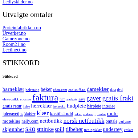
Ledlyskilder.no
Utvalgte omtaler
Proteinfabrikken.no
Urverket.no
Gamezone.no
Room21.no
Lectinect.no
STIKKORD
Stikkord
dameklær
barneklær
bøker
data
dvd
belysning
cdon.com
coolstuff.no
faktura
gratis frakt
gaver
film
gave
elektronikk
ellos.no
gadgets
hudpleie
herreklær
gratis retur
hårpleie
interiør
helse
herresko
klær
mote
kosttilskudd
julegavetips
klokker
leker
make-up
merke
norsk nettbutikk
nettbutikk
moteklær
nelly.com
omtale
parfyme
sko
sminke
tilbehør
skjønnhet
spill
undertøy
treningsklær
vesker