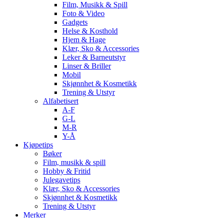
Film, Musikk & Spill
Foto & Video
Gadgets
Helse & Kosthold
Hjem & Hage
Klær, Sko & Accessories
Leker & Barneutstyr
Linser & Briller
Mobil
Skjønnhet & Kosmetikk
Trening & Utstyr
Alfabetisert
A-F
G-L
M-R
Y-Å
Kjøpetips
Bøker
Film, musikk & spill
Hobby & Fritid
Julegavetips
Klær, Sko & Accessories
Skjønnhet & Kosmetikk
Trening & Utstyr
Merker