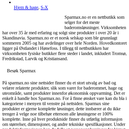
Hjem & hage
,
S-X
Sparmax.no er en nettbutikk som
selger for det meste
baderomsløsninger. Virksomheten
har over 35 år med erfaring og solgt sine produkter i over 20 år i
Skandinavia. Sparmax.no er et norsk selskap som ble grunnlagt
sommeren 2005 og har avdelinger over hele Norden. Hovedkontoret
ligger på Østlandet i Hønefoss. I tillegg til nettbutikken har
virksomheten fysiske butikker flere steder i landet, inkludert Tromsø,
Fredrikstad, Larvik og Kristiansand.
Besøk Sparmax
På sparmax.no sine nettsider finner du et stort utvalg av bad og
velære relaterte produkter, slik som varer for baderommet, hage og
uteområde, samt produkter innenfor økonomisk oppvarming. Det er
enkelt å handle hos Sparmax.no. For å finne ønsket vare kan du bla i
kategoriene i menyen til venstre på nettsiden. Sparmax sine
produkter er gjerne komplette løsninger, dette innbærer at du ikke
trenger å velge noe tilbehør ettersom alle løsningene er 100%
komplette. Inne på hver produktside finner du utførlig informasjon
om størrelser, dimensjoner, og andre tekniske spesifikasjoner. Under