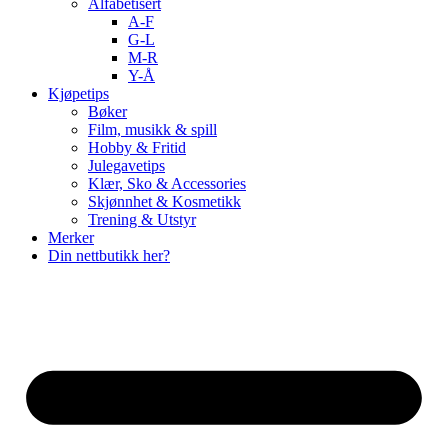
Alfabetisert
A-F
G-L
M-R
Y-Å
Kjøpetips
Bøker
Film, musikk & spill
Hobby & Fritid
Julegavetips
Klær, Sko & Accessories
Skjønnhet & Kosmetikk
Trening & Utstyr
Merker
Din nettbutikk her?