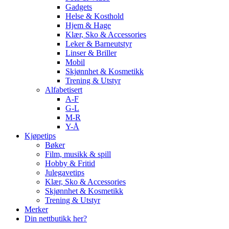
Gadgets
Helse & Kosthold
Hjem & Hage
Klær, Sko & Accessories
Leker & Barneutstyr
Linser & Briller
Mobil
Skjønnhet & Kosmetikk
Trening & Utstyr
Alfabetisert
A-F
G-L
M-R
Y-Å
Kjøpetips
Bøker
Film, musikk & spill
Hobby & Fritid
Julegavetips
Klær, Sko & Accessories
Skjønnhet & Kosmetikk
Trening & Utstyr
Merker
Din nettbutikk her?