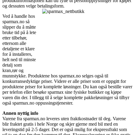
produktinformasjonen kan du fylle ut personopplysninger for kjøpet
og dessuten velge betalingsform.
Ved å handle hos
sparmax.no så
slipper du å måtte
bruke tid på å lete
etter tilbehør,
ettersom alle
detaljene er klare
for å installeres,
helt ned til minste
detalj som
kran,rør og
munnstykke. Produktene hos sparmax.no selges også til
konkurransedyktige priser. Videre er alle priser som er oppgitt for
produktene priser for komplette løsninger. Du kan også bestille varer
per telefon eller besøke sparmax sine fysiske butikker og kjøpe
varen din der. I tillegg til å selge komplette pakkeløsninger så tilbyr
også sparmax.no oppussingstjenester.
Annen nyttig info
Varene fra sparmax.no leveres uten fraktkostnader til deg. Varene
blir fraktet gratis i hele Norge og skjer gjerne med bil med en
leveringstid på 2-5 dager. Det er også mulig for ekspressfrakt som
vil ta en dag før den kommer til deg. Ekspresslevering er ikke gratis