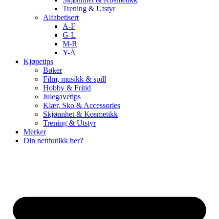
Trening & Utstyr
Alfabetisert
A-F
G-L
M-R
Y-Å
Kjøpetips
Bøker
Film, musikk & spill
Hobby & Fritid
Julegavetips
Klær, Sko & Accessories
Skjønnhet & Kosmetikk
Trening & Utstyr
Merker
Din nettbutikk her?