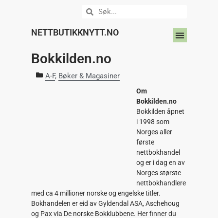
NETTBUTIKKNYTT.NO
DIN NETTBUTIKK HER?
Bokkilden.no
A-F
,
Bøker & Magasiner
Om
Bokkilden.no
Bokkilden åpnet
i 1998 som
Norges aller
første
nettbokhandel
og er i dag en av
Norges største
nettbokhandlere
med ca 4 millioner norske og engelske titler.
Bokhandelen er eid av Gyldendal ASA, Aschehoug
og Pax via De norske Bokklubbene. Her finner du