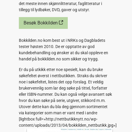
det meste innen skjønnlitteratur, faglitteratur i
tillegg til lydbøker, DVD, gaver og utstyr.
Besøk Bokkilden
Bokkilden.no kom best ut i NRKs og Dagbladets
tester høsten 2010. De er opptatte av god
kundebehandling og ønsker at du skal oppleve en
handel på bokkilden.no som sikker og trygg.
Er du på utkikk etter noe spesielt, kan du bruke
søkefeltet øverst i nettbutikken. Straks du skriver
noe i søkefeltet, listes det opp forslag. Et veldig
brukervennlig som lar deg søke på tittel, forfatter
eller ISBN-nummer. Du kan også velge avansert søk
hvor du kan søke på serie, utgiver, stikkord m.m.
Utover dette kan du bla deg gjennom sortimentet
via kategorier som man er vant med i andre
[lightbox full=»http://nettbutikknytt.no/wp-
content/uploads/2013/04/bokkilden_nettbutikk.jpg»]