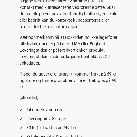
å kjøpe flere eksemplarer av samme tittel. Ta
kontakt med kundesenteret vedrørende dette. Skal
du handle på vegne av et offentlig bibliotek, en skole
eller bedrift kan du kontakte kundesenteret eller
telefon for hjelp og informasjon.
Vær oppmerksom på at Bokkilden.no ikke lagerfører
alle bøker, noen er på lager i USA eller England.
Leveringstiden er påført hvert enkelt produkt.
Leveringstiden fra deres lager er henholdsvis 2-6
virkedager.
Kjøper du gaver eller utstyr tilkommer frakt på 69 kr
og store og tunge produkter vil få en fraktpris på 99
kr.
[checklist]
14 dagers angrerett
Leveringtid 2-3 dager
39 kr (fri frakt over 249 kr)
Betalingsmåte: Kort og faktura