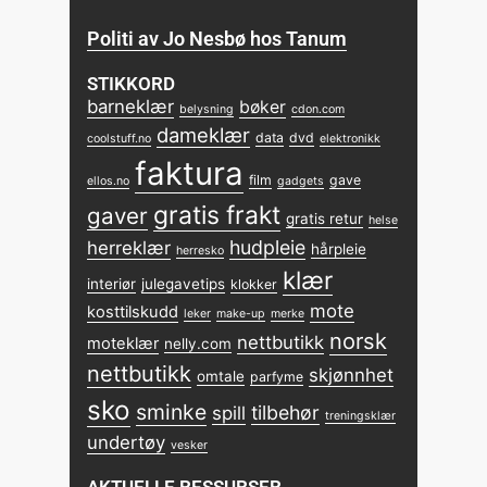
Politi av Jo Nesbø hos Tanum
STIKKORD
barneklær
bøker
belysning
cdon.com
dameklær
data
dvd
coolstuff.no
elektronikk
faktura
film
gave
ellos.no
gadgets
gratis frakt
gaver
gratis retur
helse
hudpleie
herreklær
hårpleie
herresko
klær
interiør
julegavetips
klokker
mote
kosttilskudd
leker
make-up
merke
norsk
nettbutikk
moteklær
nelly.com
nettbutikk
skjønnhet
omtale
parfyme
sko
sminke
tilbehør
spill
treningsklær
undertøy
vesker
AKTUELLE RESSURSER