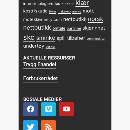
klær
interiør
julegavetips
klokker
mote
kosttilskudd
leker
make-up
merke
norsk
nettbutikk
moteklær
nelly.com
nettbutikk
skjønnhet
omtale
parfyme
sko
sminke
tilbehør
spill
treningsklær
undertøy
vesker
AKTUELLE RESSURSER
Trygg Ehandel
Forbrukerrådet
SOSIALE MEDIER