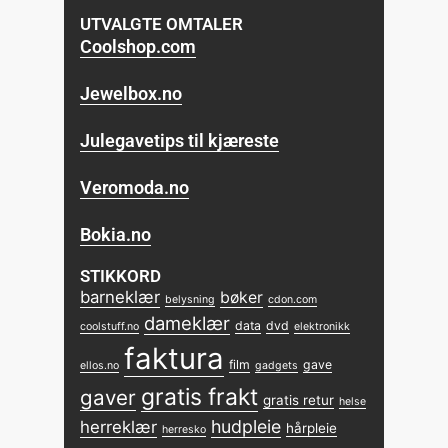
UTVALGTE OMTALER
Coolshop.com
Jewelbox.no
Julegavetips til kjæreste
Veromoda.no
Bokia.no
STIKKORD
barneklær
bøker
belysning
cdon.com
dameklær
data
dvd
coolstuff.no
elektronikk
faktura
film
gave
ellos.no
gadgets
gratis frakt
gaver
gratis retur
helse
hudpleie
herreklær
hårpleie
herresko