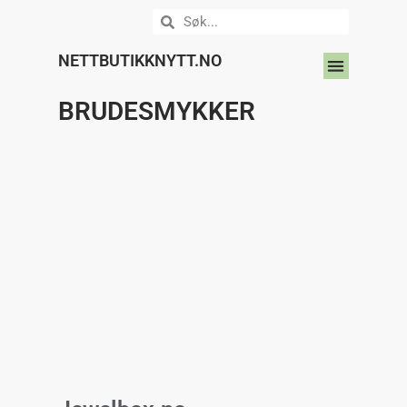
NETTBUTIKKNYTT.NO
DIN NETTBUTIKK HER?
BRUDESMYKKER