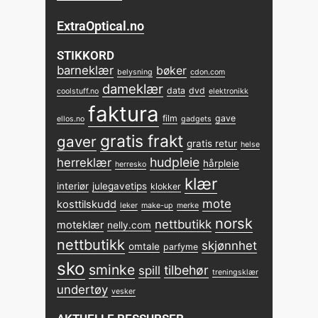
ExtraOptical.no
STIKKORD
barneklær
bøker
belysning
cdon.com
dameklær
data
dvd
coolstuff.no
elektronikk
faktura
film
gave
ellos.no
gadgets
gratis frakt
gaver
gratis retur
helse
hudpleie
herreklær
hårpleie
herresko
klær
interiør
julegavetips
klokker
mote
kosttilskudd
leker
make-up
merke
norsk
nettbutikk
moteklær
nelly.com
nettbutikk
skjønnhet
omtale
parfyme
sko
sminke
tilbehør
spill
treningsklær
undertøy
vesker