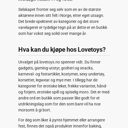
Selskapet fronter seg selv som en av de største
aktørene innen sitt felt i Norge, etter eget utsagn.
Det brede spekteret av kategorier og det store
varelageret er tydelige tegn på at dette er en butikk
som har vokst seg solid over mange år.
Hva kan du kjøpe hos Lovetoys?
Utvalget på lovetoys.no spenner vidt. Du finner
gadgets, gaming-utstyr, godteri og snacks,
karneval- og festartikler, kostymer, sexy undertøy,
korsetter, legwear og mye mer. I tillegg har de
kategorier for erotiske leker, frekke varianter, hånd-
og fotjern, erotiske spill og spiselig moro. Det er med
andre ord en butikk som passer like godt for et
utdrikningslag som for den som bare vil ha noe
morsomt å gi bort.
For deg som liker å pynte hjemmet eller arrangere
fest, finnes det også produkter innenfor baking,