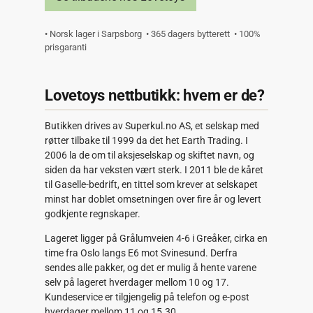
• Norsk lager i Sarpsborg • 365 dagers bytterett • 100%
prisgaranti
Lovetoys nettbutikk: hvem er de?
Butikken drives av Superkul.no AS, et selskap med
røtter tilbake til 1999 da det het Earth Trading. I
2006 la de om til aksjeselskap og skiftet navn, og
siden da har veksten vært sterk. I 2011 ble de kåret
til Gaselle-bedrift, en tittel som krever at selskapet
minst har doblet omsetningen over fire år og levert
godkjente regnskaper.
Lageret ligger på Grålumveien 4-6 i Greåker, cirka en
time fra Oslo langs E6 mot Svinesund. Derfra
sendes alle pakker, og det er mulig å hente varene
selv på lageret hverdager mellom 10 og 17.
Kundeservice er tilgjengelig på telefon og e-post
hverdager mellom 11 og 15.30.