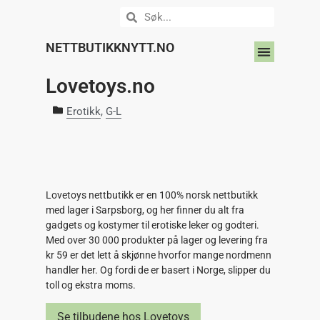
NETTBUTIKKNYTT.NO
DIN NETTBUTIKK HER?
Lovetoys.no
Erotikk
,
G-L
Lovetoys nettbutikk er en 100% norsk nettbutikk
med lager i Sarpsborg, og her finner du alt fra
gadgets og kostymer til erotiske leker og godteri.
Med over 30 000 produkter på lager og levering fra
kr 59 er det lett å skjønne hvorfor mange nordmenn
handler her. Og fordi de er basert i Norge, slipper du
toll og ekstra moms.
Se tilbudene hos Lovetoys