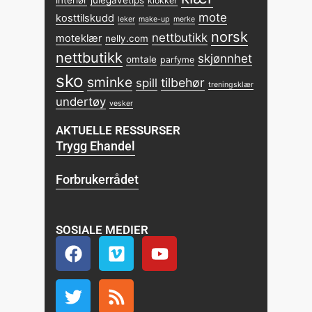
interiør
julegavetips
klokker
mote
kosttilskudd
leker
make-up
merke
norsk
nettbutikk
moteklær
nelly.com
nettbutikk
skjønnhet
omtale
parfyme
sko
sminke
tilbehør
spill
treningsklær
undertøy
vesker
AKTUELLE RESSURSER
Trygg Ehandel
Forbrukerrådet
SOSIALE MEDIER