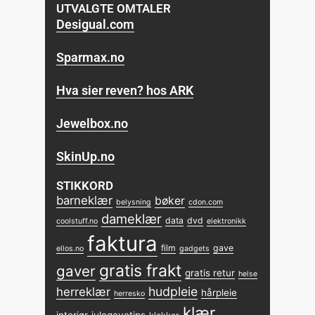
UTVALGTE OMTALER
Desigual.com
Sparmax.no
Hva sier reven? hos ARK
Jewelbox.no
SkinUp.no
STIKKORD
barneklær
bøker
belysning
cdon.com
dameklær
data
dvd
coolstuff.no
elektronikk
faktura
film
gave
ellos.no
gadgets
gratis frakt
gaver
gratis retur
helse
hudpleie
herreklær
hårpleie
herresko
klær