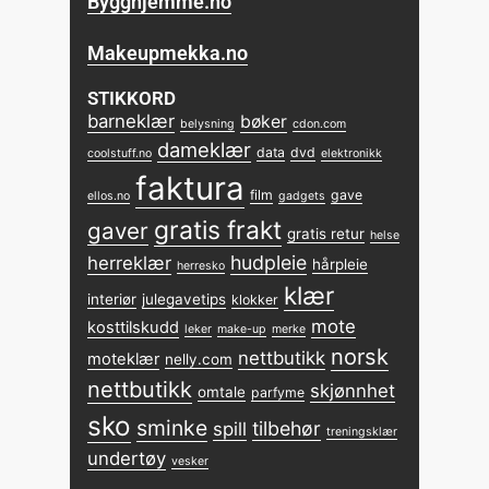
Bygghjemme.no
Makeupmekka.no
STIKKORD
barneklær
bøker
belysning
cdon.com
dameklær
data
dvd
coolstuff.no
elektronikk
faktura
film
gave
ellos.no
gadgets
gratis frakt
gaver
gratis retur
helse
hudpleie
herreklær
hårpleie
herresko
klær
interiør
julegavetips
klokker
mote
kosttilskudd
leker
make-up
merke
norsk
nettbutikk
moteklær
nelly.com
nettbutikk
skjønnhet
omtale
parfyme
sko
sminke
tilbehør
spill
treningsklær
undertøy
vesker