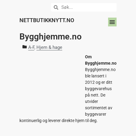
NETTBUTIKKNYTT.NO
DIN NETTBUTIKK HER?
Bygghjemme.no
A-F
,
Hjem & hage
Om
Bygghjemme.no
Bygghjemme.no
ble lansert i
2012 og er ditt
byggevarehus
på nett. De
utvider
sortimentet av
byggevarer
kontinuerlig og leverer direkte hjem til deg.