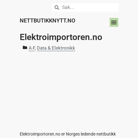
NETTBUTIKKNYTT.NO
DIN NETTBUTIKK HER?
Elektroimportoren.no
A-F
,
Data & Elektronikk
Elektroimportoren.no er Norges ledende nettbutikk