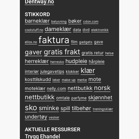
Dentway.no
STIKKORD
barneklær
bøker
belysning
cdon.com
dameklær
data
dvd
coolstuff.no
elektronikk
faktura
film
gave
ellos.no
gadgets
gratis frakt
gaver
gratis retur
helse
hudpleie
herreklær
hårpleie
herresko
klær
interiør
julegavetips
klokker
mote
kosttilskudd
leker
make-up
merke
norsk
nettbutikk
moteklær
nelly.com
nettbutikk
skjønnhet
omtale
parfyme
sko
sminke
tilbehør
spill
treningsklær
undertøy
vesker
AKTUELLE RESSURSER
Trygg Ehandel